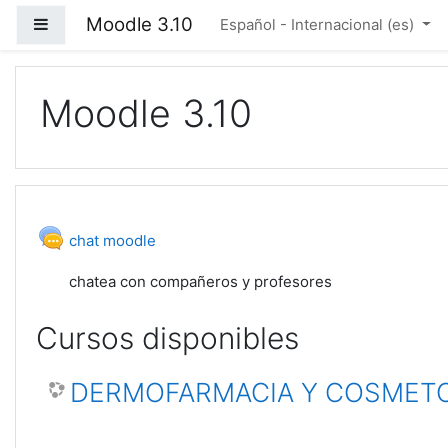
Saltar a contenido principal
Moodle 3.10
Panel lateral
Español - Internacional ‎(es)‎
Moodle 3.10
chat moodle
chatea con compañeros y profesores
Cursos disponibles
DERMOFARMACIA Y COSMET